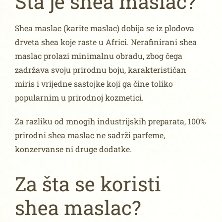
Šta je shea maslac?
Shea maslac (karite maslac) dobija se iz plodova
drveta shea koje raste u Africi. Nerafinirani shea
maslac prolazi minimalnu obradu, zbog čega
zadržava svoju prirodnu boju, karakterističan
miris i vrijedne sastojke koji ga čine toliko
popularnim u prirodnoj kozmetici.
Za razliku od mnogih industrijskih preparata, 100%
prirodni shea maslac ne sadrži parfeme,
konzervanse ni druge dodatke.
Za šta se koristi
shea maslac?