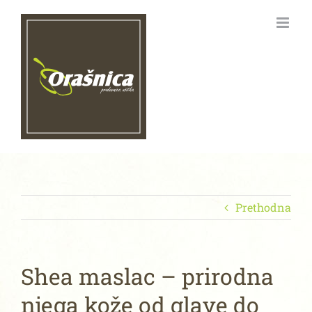
Skip
to
content
Prethodna
Shea maslac – prirodna
njega kože od glave do