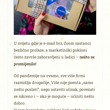
U svijetu gdje je e-mail brz, Zoom sastanci
bezlično prolaze, a marketinški pokloni
često završe zaboravljeni u ladici –
nešto se
promijenilo!
Od pandemije na ovamo, sve više firmi
razmišlja drugačije. Više nije poenta „samo
nešto poslati“, nego ostaviti utisak, povezati
se iskreno i – ako je moguće – učiniti nešto
dobro.
U tom kontekstu, pokloni koji sadrže
zdrave