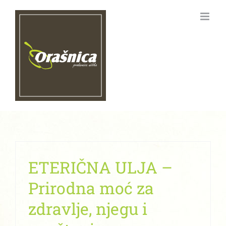
Skip
to
content
ETERIČNA ULJA –
Prirodna moć za
zdravlje, njegu i