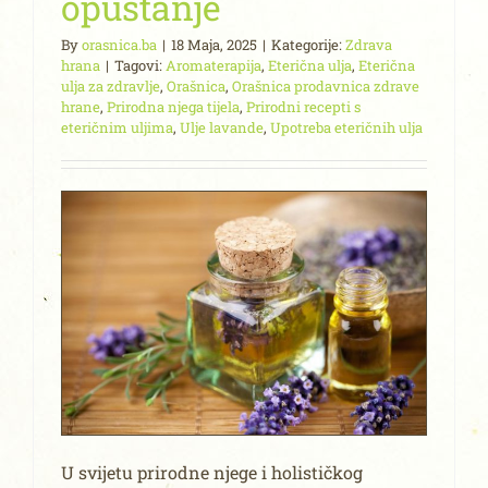
opuštanje
By
orasnica.ba
|
18 Maja, 2025
|
Kategorije:
Zdrava
hrana
|
Tagovi:
Aromaterapija
,
Eterična ulja
,
Eterična
ulja za zdravlje
,
Orašnica
,
Orašnica prodavnica zdrave
hrane
,
Prirodna njega tijela
,
Prirodni recepti s
eteričnim uljima
,
Ulje lavande
,
Upotreba eteričnih ulja
U svijetu prirodne njege i holističkog