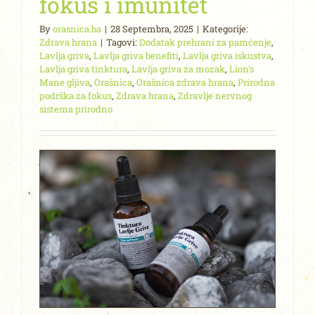
fokus i imunitet
By
orasnica.ba
|
28 Septembra, 2025
|
Kategorije:
Zdrava hrana
|
Tagovi:
Dodatak prehrani za pamćenje
,
Lavlja griva
,
Lavlja griva benefiti
,
Lavlja griva iskustva
,
Lavlja griva tinktura
,
Lavlja griva za mozak
,
Lion's
Mane gljiva
,
Orašnica
,
Orašnica zdrava hrana
,
Prirodna
podrška za fokus
,
Zdrava hrana
,
Zdravlje nervnog
sistema prirodno