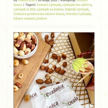
By
orasnica.ba
|
26 Maja, 2025
|
Kategorije:
Zdrava
hrana
|
Tagovi:
Domaći Lješnjak
,
Lješnjak bez aditiva
,
Lješnjak iz BiH
,
Lješnjak za kolače
,
Najbolji Lješnjak
,
Orašnica prodavnica zdrave hrane
,
Prirodni Lješnjak
,
Zdravi orašasti plodovi