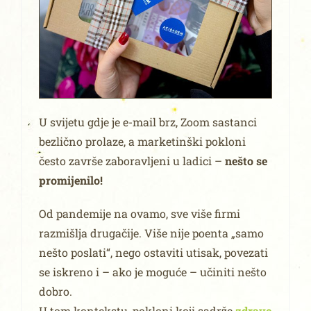
U svijetu gdje je e-mail brz, Zoom sastanci
bezlično prolaze, a marketinški pokloni
često završe zaboravljeni u ladici –
nešto se
promijenilo!
Od pandemije na ovamo, sve više firmi
razmišlja drugačije. Više nije poenta „samo
nešto poslati“, nego ostaviti utisak, povezati
se iskreno i – ako je moguće – učiniti nešto
dobro.
U tom kontekstu, pokloni koji sadrže
zdrave