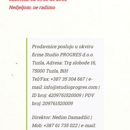
Nedjeljom: ne radimo
Prodavnice posluju u okviru
firme
Studio PROGRES d.o.o.
Tuzla,
Adresa: Trg slobode 16,
75000 Tuzla,
BiH
Tel/Fax: +387 35 304 667 |
e-
mail: info@studioprogres.com |
ID broj: 4209761520009 |
PDV
broj: 209761520009
Direktor: Nedim Damadžić |
Mob: +387 61 735 022 |
e-mail: