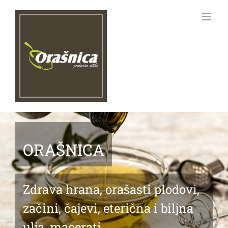
Skip
to
content
ORAŠNICA
Zdrava hrana, orašasti plodovi,
začini, čajevi, eterična i biljna
ulja, macerati...