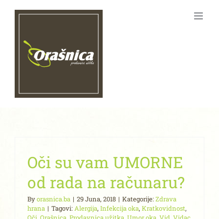
Skip
to
content
Oči su vam UMORNE
od rada na računaru?
By
orasnica.ba
|
29 Juna, 2018
|
Kategorije:
Zdrava
hrana
|
Tagovi:
Alergija
,
Infekcija oka
,
Kratkovidnost
,
Oči
,
Orašnica
,
Prodavnica užitka
,
Umor oka
,
Vid
,
Vidac