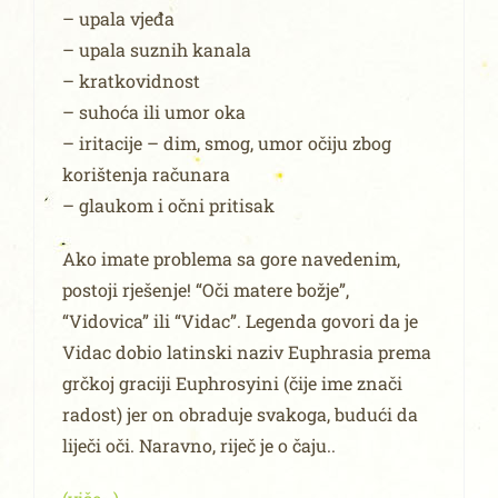
– upala vjeđa
– upala suznih kanala
– kratkovidnost
– suhoća ili umor oka
– iritacije – dim, smog, umor očiju zbog
korištenja računara
– glaukom i očni pritisak
Ako imate problema sa gore navedenim,
postoji rješenje! “Oči matere božje”,
“Vidovica” ili “Vidac”. Legenda govori da je
Vidac dobio latinski naziv Euphrasia prema
grčkoj graciji Euphrosyini (čije ime znači
radost) jer on obraduje svakoga, budući da
liječi oči. Naravno, riječ je o čaju..