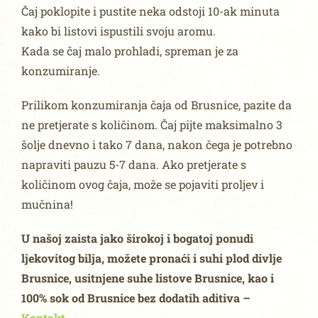
Čaj poklopite i pustite neka odstoji 10-ak minuta
kako bi listovi ispustili svoju aromu.
Kada se čaj malo prohladi, spreman je za
konzumiranje.
Prilikom konzumiranja čaja od Brusnice, pazite da
ne pretjerate s količinom. Čaj pijte maksimalno 3
šolje dnevno i tako 7 dana, nakon čega je potrebno
napraviti pauzu 5-7 dana. Ako pretjerate s
količinom ovog čaja, može se pojaviti proljev i
mučnina!
U našoj zaista jako širokoj i bogatoj ponudi
ljekovitog bilja, možete pronaći i suhi plod divlje
Brusnice, usitnjene suhe listove Brusnice, kao i
100% sok od Brusnice bez dodatih aditiva –
Kontakt