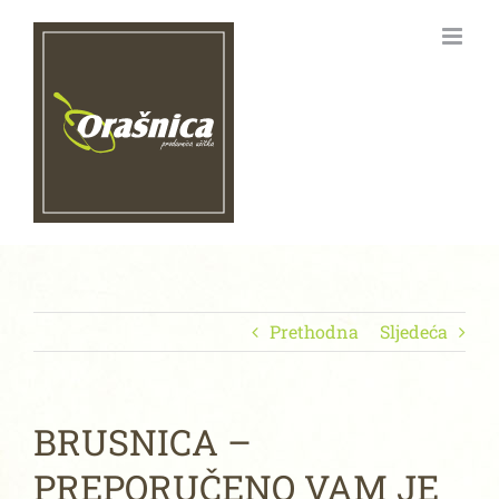
Skip
to
content
Prethodna
Sljedeća
BRUSNICA –
PREPORUČENO VAM JE