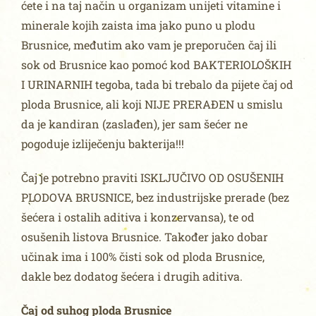
ćete i na taj način u organizam unijeti vitamine i
minerale kojih zaista ima jako puno u plodu
Brusnice, međutim ako vam je preporučen čaj ili
sok od Brusnice kao pomoć kod BAKTERIOLOŠKIH
I URINARNIH tegoba, tada bi trebalo da pijete čaj od
ploda Brusnice, ali koji NIJE PRERAĐEN u smislu
da je kandiran (zaslađen), jer sam šećer ne
pogoduje izliječenju bakterija!!!
Čaj je potrebno praviti ISKLJUČIVO OD OSUŠENIH
PLODOVA BRUSNICE, bez industrijske prerade (bez
šećera i ostalih aditiva i konzervansa), te od
osušenih listova Brusnice. Također jako dobar
učinak ima i 100% čisti sok od ploda Brusnice,
dakle bez dodatog šećera i drugih aditiva.
Čaj od suhog ploda Brusnice