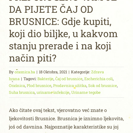
DA PIJETE ČAJ OD
BRUSNICE: Gdje kupiti,
koji dio biljke, u kakvom
stanju prerade i na koji
način piti?
By
orasnica.ba
|
18 Oktobra, 2021
|
Kategorije:
Zdrava
hrana
|
Tagovi:
Bakterije
,
Čaj od brusnice
,
Escherichia coli
,
Orašnica
,
Plod brusnice
,
Prodavnica užitka
,
Sok od brusnice
,
Suha brusnica
,
urinarne infekcije
,
Urinarne tegobe
Ako čitate ovaj tekst, vjerovatno već znate o
ljekovitosti Brusnice. Brusnica je iznimno ljekovita,
još od davnina. Najpoznatije karakteristike su joj