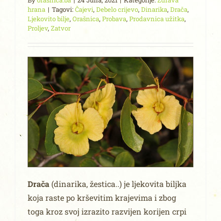
By
orasnica.ba
|
24 Juna, 2021
|
Kategorije:
Zdrava
hrana
|
Tagovi:
Čajevi
,
Debelo crijevo
,
Dinarika
,
Drača
,
Ljekovito bilje
,
Orašnica
,
Probava
,
Prodavnica užitka
,
Proljev
,
Zatvor
Drača
(dinarika, žestica..) je ljekovita biljka
koja raste po krševitim krajevima i zbog
toga kroz svoj izrazito razvijen korijen crpi