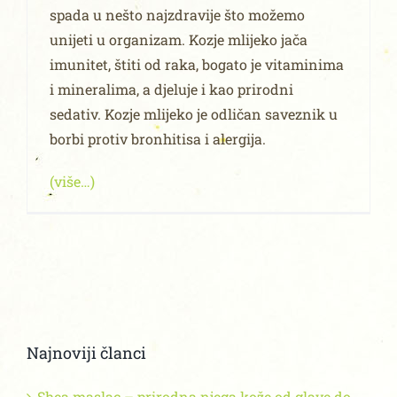
spada u nešto najzdravije što možemo
unijeti u organizam. Kozje mlijeko jača
imunitet, štiti od raka, bogato je vitaminima
i mineralima, a djeluje i kao prirodni
sedativ. Kozje mlijeko je odličan saveznik u
borbi protiv bronhitisa i alergija.
(više…)
Najnoviji članci
Shea maslac – prirodna njega kože od glave do