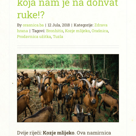
koja nam je na dohvat
ruke!?
By
orasnica.ba
|
12 Jula, 2018
|
Kategorije:
Zdrava
hrana
|
Tagovi:
Bronhitis
,
Kozje mlijeko
,
Orašnica
,
Prodavnica užitka
,
Tuzla
Dvije riječi:
Kozje mlijeko
. Ova namirnica