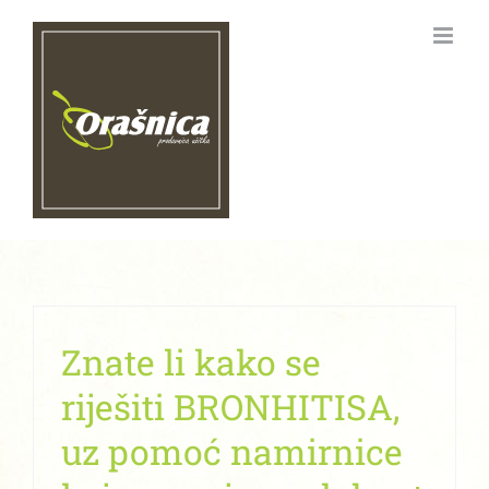
Skip
to
content
Znate li kako se
riješiti BRONHITISA,
uz pomoć namirnice