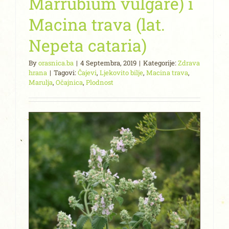
Marrubium vulgare) i
Macina trava (lat.
Nepeta cataria)
By
orasnica.ba
|
4 Septembra, 2019
|
Kategorije:
Zdrava
hrana
|
Tagovi:
Čajevi
,
Ljekovito bilje
,
Macina trava
,
Marulja
,
Očajnica
,
Plodnost