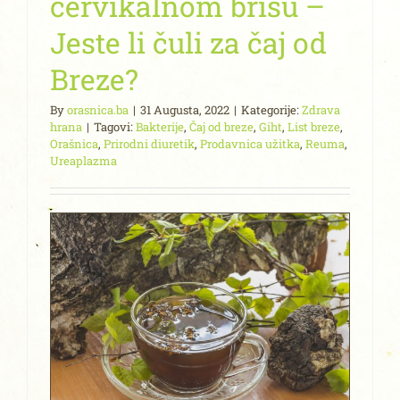
cervikalnom brisu –
Jeste li čuli za čaj od
Breze?
By
orasnica.ba
|
31 Augusta, 2022
|
Kategorije:
Zdrava
hrana
|
Tagovi:
Bakterije
,
Čaj od breze
,
Giht
,
List breze
,
Orašnica
,
Prirodni diuretik
,
Prodavnica užitka
,
Reuma
,
Ureaplazma