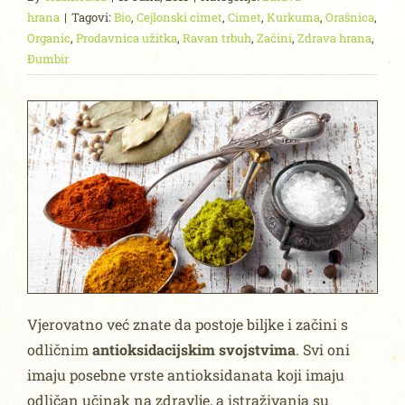
hrana
|
Tagovi:
Bio
,
Cejlonski cimet
,
Cimet
,
Kurkuma
,
Orašnica
,
Organic
,
Prodavnica užitka
,
Ravan trbuh
,
Začini
,
Zdrava hrana
,
Đumbir
Vjerovatno već znate da postoje biljke i začini s
odličnim
antioksidacijskim svojstvima
. Svi oni
imaju posebne vrste antioksidanata koji imaju
odličan učinak na zdravlje, a istraživanja su