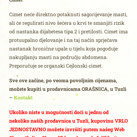
Cimet neće direktno potaknuti sagorijevanje masti,
ali će regulirati nivo šećera u krvi te smanjiti rizik
od nastanka dijabetesa tipa 2 i pretilosti. Cimet ima
protuupalno djelovanje i na taj način sprječava
nastanak hronične upale u tijelu koja pogoduje
nakupljanju masti na području abdomena.
Preporučuje se organski Cejlonski cimet.
Sve ove začine, po veoma povoljnim cijenama,
možete kupiti u prodavnicama ORAŠNICA, u Tuzli
–
Kontakt
Ukoliko niste u mogućnosti doći u jednu od
nekoliko naših prodavnica u Tuzli, kupovinu VRLO
JEDNOSTAVNO možete izvršiti putem našeg Web