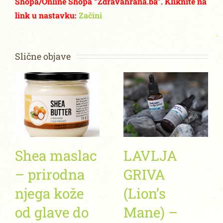
Shopa/Online Shopa “Zdravahrana.ba”. Kliknite na
link u nastavku:
Začini
Slične objave
Shea maslac
LAVLJA
– prirodna
GRIVA
njega kože
(Lion’s
od glave do
Mane) –