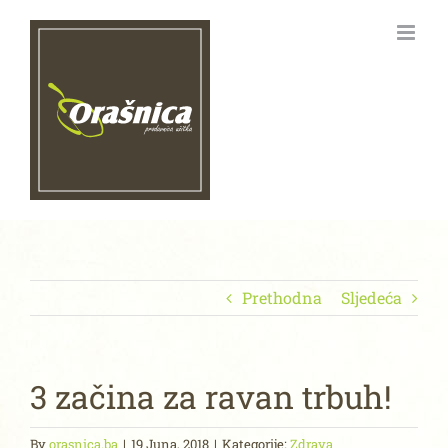
Skip
to
content
Prethodna
Sljedeća
3 začina za ravan trbuh!
By
orasnica.ba
|
19 Juna, 2018
|
Kategorije:
Zdrava