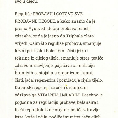
svoju djecu.
Reguliše PROBAVU I GOTOVO SVE
PROBAVNE TEGOBE, a kako znamo da je
prema Ayurvedi dobra probava temelj
zdravlja, onda je jasno da Triphala zlata
vrijedi. Osim što reguliše probavu, smanjuje
krvni pritisak i holesterol, čisti jetru i
toksine iz cijelog tijela, smanjuje stres, potiče
zdravo mršavljenje, pojačava asimilaciju
hranjivih sastojaka u organizam, hrani,
čisti, jača, regenerira i pomlađuje cijelo tijelo.
Dubinski regenerira cijeli organizam,
održava ga VITALNIM I MLADIM. Posebno je
pogodna za regulaciju probave, balansira i
liječi reproduktivne organe, potiče zdravlje
jetre, kože i očiju, podiže imunitet, jača cijeli