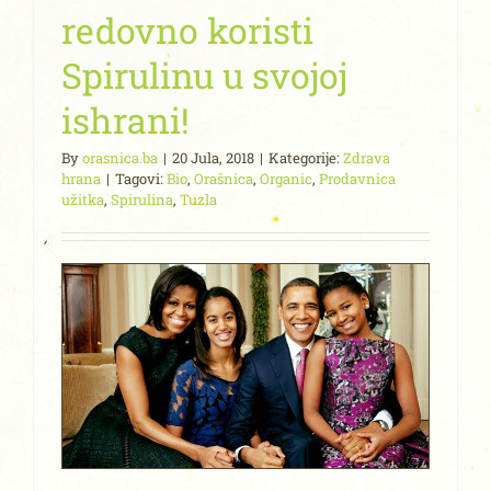
redovno koristi
Spirulinu u svojoj
ishrani!
By
orasnica.ba
|
20 Jula, 2018
|
Kategorije:
Zdrava
hrana
|
Tagovi:
Bio
,
Orašnica
,
Organic
,
Prodavnica
užitka
,
Spirulina
,
Tuzla