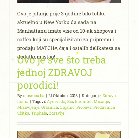
Ovo je pitanje prije 3 godine bilo toliko
aktuelno u New Yorku da sada na
Manhattanu imate više od 10-ak shopova i
caffea koji su specijalizirani za pripremu i
prodaju MATCHA čaja i ostalih delikatesa sa
Ovo je sve što treba
dodatkom istog!
jednoj ZDRAVOJ
(više…)
porodici!
By
orasnica.ba
|
21 Oktobra, 2018
|
Kategorije:
Zdrava
hrana
|
Tagovi:
Ayurveda
,
Bio
,
Imunitet
,
Mršanje
,
Mršavljenje
,
Orašnica
,
Organic
,
Probava
,
Prodavnica
užitka
,
Triphala
,
Zdravlje