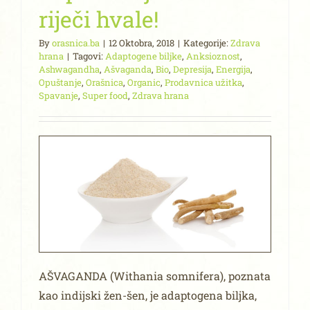
riječi hvale!
By
orasnica.ba
|
12 Oktobra, 2018
|
Kategorije:
Zdrava
hrana
|
Tagovi:
Adaptogene biljke
,
Anksioznost
,
Ashwagandha
,
Ašvaganda
,
Bio
,
Depresija
,
Energija
,
Opuštanje
,
Orašnica
,
Organic
,
Prodavnica užitka
,
Spavanje
,
Super food
,
Zdrava hrana
AŠVAGANDA (Withania somnifera), poznata
kao indijski žen-šen, je adaptogena biljka,