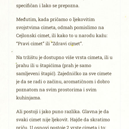
specifičan i lako se prepozna.
Međutim, kada pričamo o ljekovitim
svojstvima cimeta, odmah pomislimo na
Cejlonski cimet, ili kako to u narodu kažu:
“Pravi cimet” ili “Zdravi cimet”.
Na tržištu je dostupno više vrsta cimeta, ili u
prahu ili u štapićima (prah je samo
samljeveni štapić). Zajedničko za sve cimete
je da se radi o začinu, aromatičnom i dobro
poznatom na svim prostorima i svim
kuhinjama.
Ali postoji i jako puno razlika. Glavna je da
svaki cimet nije ljekovit. Hajde da skratimo
priču. U osnovi postoje 2 vrste cimeta i to: