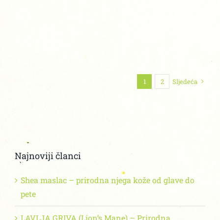
1
2
Sljedeća
Najnoviji članci
Shea maslac – prirodna njega kože od glave do
pete
LAVLJA GRIVA (Lion’s Mane) – Prirodna