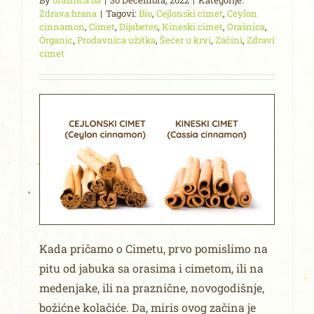
By
orasnica.ba
|
30 Decembra, 2022
|
Kategorije:
Zdrava hrana
|
Tagovi:
Bio
,
Cejlonski cimet
,
Ceylon
cinnamon
,
Cimet
,
Dijabetes
,
Kineski cimet
,
Orašnica
,
Organic
,
Prodavnica užitka
,
Šećer u krvi
,
Začini
,
Zdravi
cimet
Kada pričamo o Cimetu, prvo pomislimo na
pitu od jabuka sa orasima i cimetom, ili na
medenjake, ili na praznične, novogodišnje,
božićne kolačiće. Da, miris ovog začina je