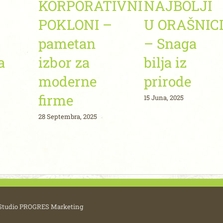
KORPORATIVNI
NAJBOLJI
POKLONI –
U ORAŠNIC
pametan
– Snaga
a
izbor za
bilja iz
moderne
prirode
firme
15 Juna, 2025
28 Septembra, 2025
Studio PROGRES Marketing