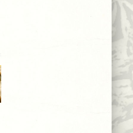
Shea
LAVLJA
maslac –
GRIVA