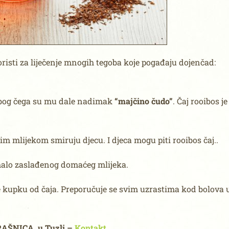
oristi za liječenje mnogih tegoba koje pogađaju dojenčad:
zbog čega su mu dale nadimak
“majčino čudo”
. Čaj rooibos je
jim mlijekom smiruju djecu. I djeca mogu piti rooibos čaj..
 malo zaslađenog domaćeg mlijeka.
ite kupku od čaja. Preporučuje se svim uzrastima kod bolova 
RAŠNICA, u Tuzli –
Kontakt