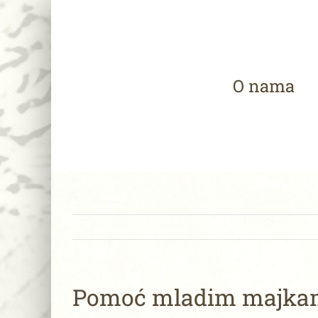
Skip
to
content
O nama
Pomoć mladim majkam