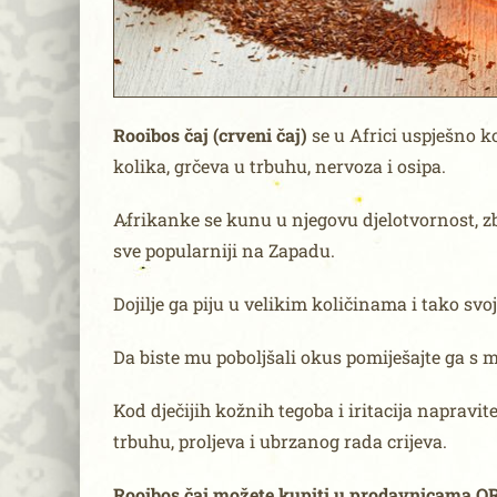
Rooibos čaj (crveni čaj)
se u Africi uspješno k
kolika, grčeva u trbuhu, nervoza i osipa.
Afrikanke se kunu u njegovu djelotvornost, 
sve popularniji na Zapadu.
Dojilje ga piju u velikim količinama i tako svo
Da biste mu poboljšali okus pomiješajte ga s
Kod dječijih kožnih tegoba i iritacija naprav
trbuhu, proljeva i ubrzanog rada crijeva.
Rooibos čaj možete kupiti u prodavnicama O