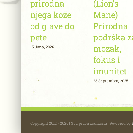
prirodna
(Lion’s
njega kože
Mane) –
od glave do
Prirodna
pete
podrška z
mozak,
15 Juna, 2026
fokus i
imunitet
28 Septembra, 2025
Copyright 2012 - 2026 | Sva prava zadržana | Powered by