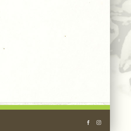
prirodna
(Lion’s
I
njega kože
Mane) –
od glave do
Prirodna
pete
podrška za
mozak,
15 Juna, 2026
fokus i
imunitet
28 Septembra, 2025
Facebook
Instagram