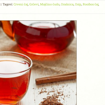
|
Tagovi:
Crveni čaj
,
Grčevi
,
Majčino čudo
,
Orašnica
,
Osip
,
Rooibos čaj
,