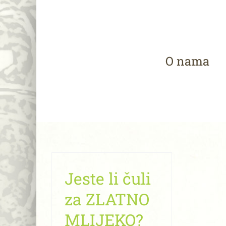
Skip
to
content
O nama
Jeste li čuli
za ZLATNO
MLIJEKO?