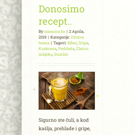
Donosimo
recept..
By
orasnica.ba
|
2 Aprila,
2019
|
Kategorije:
Zdrava
hrana
|
Tagovi:
Biber
,
Gripa
,
Kurkuma
,
Prehlada
,
Zlatno
mlijeko
,
Đumbir
Sigurno ste čuli, a kod
kašlja, prehlade i gripe,