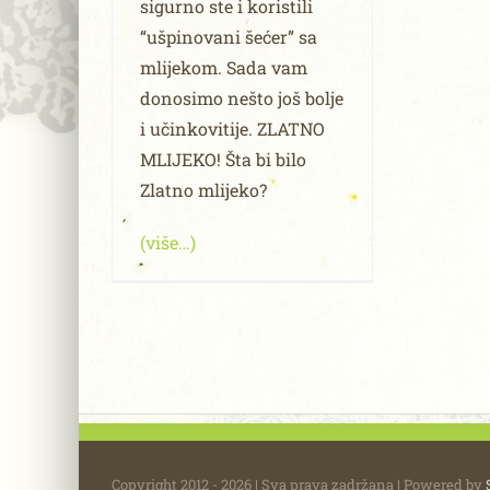
sigurno ste i koristili
“ušpinovani šećer” sa
mlijekom. Sada vam
donosimo nešto još bolje
i učinkovitije. ZLATNO
MLIJEKO! Šta bi bilo
Zlatno mlijeko?
(više…)
Copyright 2012 - 2026 | Sva prava zadržana | Powered by