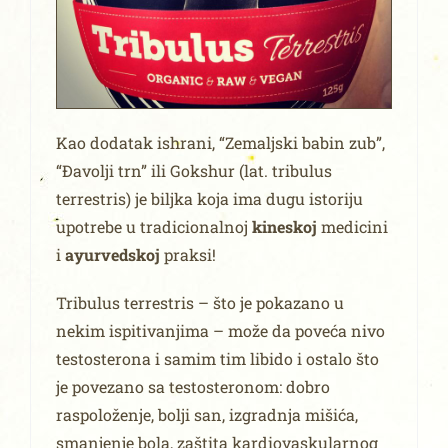
Kao dodatak ishrani, “Zemaljski babin zub”,
“Đavolji trn” ili Gokshur (lat. tribulus
terrestris) je biljka koja ima dugu istoriju
upotrebe u tradicionalnoj
kineskoj
medicini
i
ayurvedskoj
praksi!
Tribulus terrestris – što je pokazano u
nekim ispitivanjima – može da poveća nivo
testosterona i samim tim libido i ostalo što
je povezano sa testosteronom: dobro
raspoloženje, bolji san, izgradnja mišića,
smanjenje bola, zaštita kardiovaskularnog