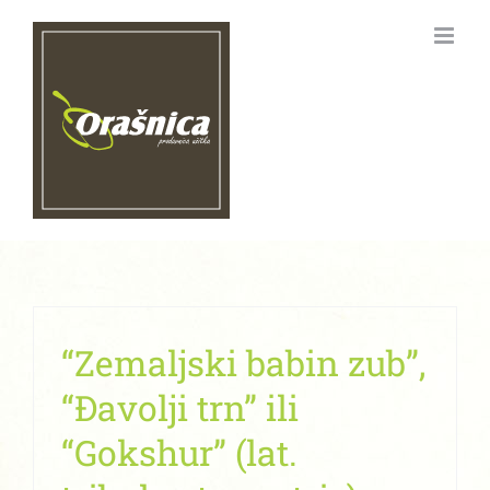
Skip
to
content
“Zemaljski babin zub”,
“Đavolji trn” ili
“Gokshur” (lat.