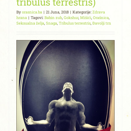
tribulus terrestris)
By
orasnica.ba
|
21 Juna, 2018
|
Kategorije:
Zdrava
hrana
|
Tagovi:
Babin zub
,
Gokshur
,
Mišići
,
Orašnica
,
Seksualna želja
,
Snaga
,
Tribulus terrestris
,
Đavolji trn