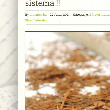
sistema !!
By
orasnica.ba
|
22 Juna, 2021
|
Kategorije:
Zdrava hrana
Stres
,
Taheebo