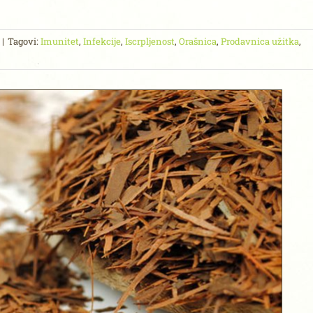
|
Tagovi:
Imunitet
,
Infekcije
,
Iscrpljenost
,
Orašnica
,
Prodavnica užitka
,