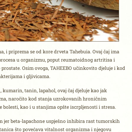
, i priprema se od kore drveta Tahebuia. Ovaj čaj ima
rocesa u organizmu, poput reumatoidnog artritisa i
ne prostate. Osim ovoga, TAHEEBO učinkovito djeluje i kod
terijama i gljivicama.
 kumarin, tanin, lapahol, ovaj čaj djeluje kao jak
zma, naročito kod stanja uzrokovanih hroničnim
bolesti, kao i u stanjima opšte iscrpljenosti i stresa.
 jer beta-lapachone uspješno inhibira rast tumorskih
stanica što povećava vitalnost organizma i njegovu