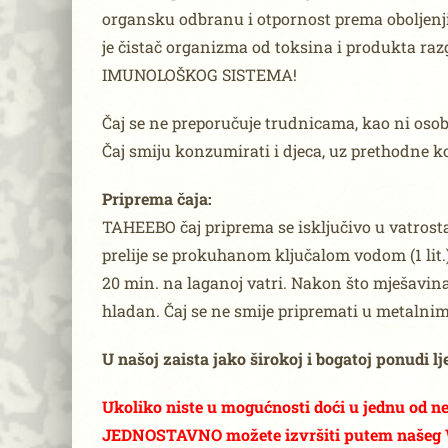
organsku odbranu i otpornost prema oboljenji
je čistač organizma od toksina i produkta 
IMUNOLOŠKOG SISTEMA!
Čaj se ne preporučuje trudnicama, kao ni os
Čaj smiju konzumirati i djeca, uz prethodne k
Priprema čaja:
TAHEEBO čaj priprema se isključivo u vatrost
prelije se prokuhanom ključalom vodom (1 lit.)
20 min. na laganoj vatri. Nakon što mješavina č
hladan. Čaj se ne smije pripremati u metalnim
U našoj zaista jako širokoj i bogatoj ponudi 
Ukoliko niste u mogućnosti doći u jednu od 
JEDNOSTAVNO možete izvršiti putem našeg W