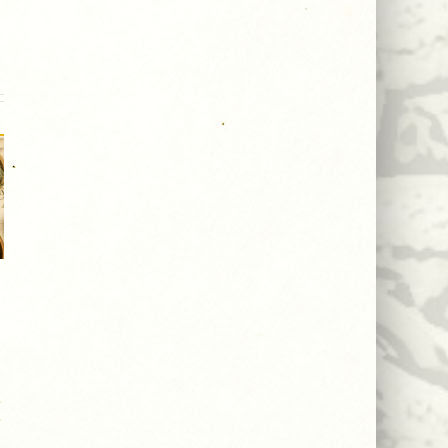
Shea
LAVLJA
maslac –
GRIVA
prirodna
(Lion’s
I
njega kože
Mane) –