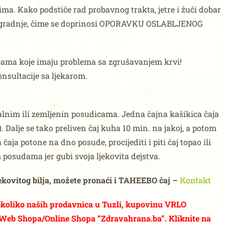
ma. Kako podstiče rad probavnog trakta, jetre i žuči dobar
razgradnje, čime se doprinosi OPORAVKU OSLABLJENOG
obama koje imaju problema sa zgrušavanjem krvi!
onsultacije sa ljekarom.
alnim ili zemljenin posudicama. Jedna čajna kašikica čaja
. Dalje se tako preliven čaj kuha 10 min. na jakoj, a potom
aja potone na dno posude, procijediti i piti čaj topao ili
 posudama jer gubi svoja ljekovita dejstva.
ljekovitog bilja, možete pronaći i TAHEEBO čaj –
Kontakt
nekoliko naših prodavnica u Tuzli, kupovinu VRLO
eb Shopa/Online Shopa “Zdravahrana.ba”. Kliknite na