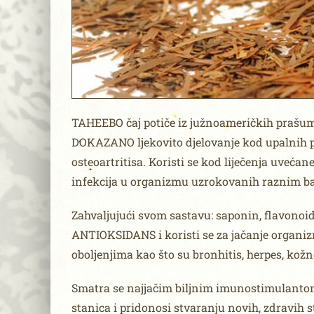
TAHEEBO čaj potiče iz južnoameričkih prašuma
DOKAZANO ljekovito djelovanje kod upalnih p
osteoartritisa. Koristi se kod liječenja uveća
infekcija u organizmu uzrokovanih raznim bak
Zahvaljujući svom sastavu: saponin, flavonoid,
ANTIOKSIDANS i koristi se za jačanje organi
oboljenjima kao što su bronhitis, herpes, kožne 
Smatra se najjačim biljnim imunostimulantom
stanica i pridonosi stvaranju novih, zdravih 