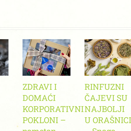
ZDRAVI I
RINFUZNI
DOMAĆI
ČAJEVI SU
KORPORATIVNI
NAJBOLJI
POKLONI –
U ORAŠNIC