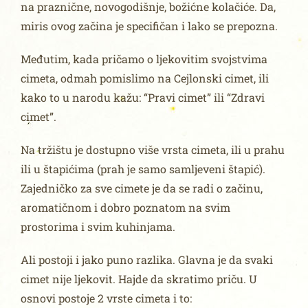
na praznične, novogodišnje, božićne kolačiće. Da,
miris ovog začina je specifičan i lako se prepozna.
Međutim, kada pričamo o ljekovitim svojstvima
cimeta, odmah pomislimo na Cejlonski cimet, ili
kako to u narodu kažu: “Pravi cimet” ili “Zdravi
cimet”.
Na tržištu je dostupno više vrsta cimeta, ili u prahu
ili u štapićima (prah je samo samljeveni štapić).
Zajedničko za sve cimete je da se radi o začinu,
aromatičnom i dobro poznatom na svim
prostorima i svim kuhinjama.
Ali postoji i jako puno razlika. Glavna je da svaki
cimet nije ljekovit. Hajde da skratimo priču. U
osnovi postoje 2 vrste cimeta i to: