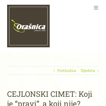
Skip
to
content
Prethodna
Sljedeća
CEJLONSKI CIMET: Koji
je “pravi”, a koji nije?