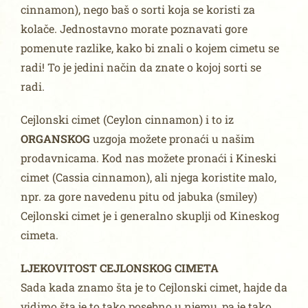
cinnamon), nego baš o sorti koja se koristi za
kolače. Jednostavno morate poznavati gore
pomenute razlike, kako bi znali o kojem cimetu se
radi! To je jedini način da znate o kojoj sorti se
radi.
Cejlonski cimet (Ceylon cinnamon) i to iz
ORGANSKOG
uzgoja možete pronaći u našim
prodavnicama. Kod nas možete pronaći i Kineski
cimet (Cassia cinnamon), ali njega koristite malo,
npr. za gore navedenu pitu od jabuka (smiley)
Cejlonski cimet je i generalno skuplji od Kineskog
cimeta.
LJEKOVITOST CEJLONSKOG CIMETA
Sada kada znamo šta je to Cejlonski cimet, hajde da
vidimo šta je to tako posebno u njemu, pa je tako