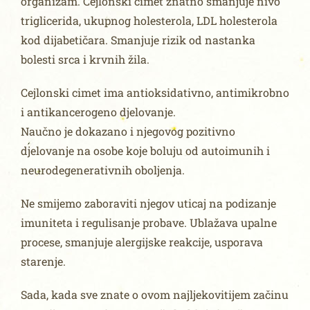
organizam. Cejlonski cimet znatno smanjuje nivo
triglicerida, ukupnog holesterola, LDL holesterola
kod dijabetičara. Smanjuje rizik od nastanka
bolesti srca i krvnih žila.
Cejlonski cimet ima antioksidativno, antimikrobno
i antikancerogeno djelovanje.
Naučno je dokazano i njegovog pozitivno
djelovanje na osobe koje boluju od autoimunih i
neurodegenerativnih oboljenja.
Ne smijemo zaboraviti njegov uticaj na podizanje
imuniteta i regulisanje probave. Ublažava upalne
procese, smanjuje alergijske reakcije, usporava
starenje.
Sada, kada sve znate o ovom najljekovitijem začinu