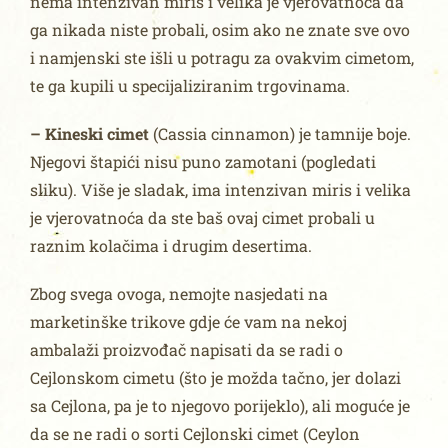
nema intenzivan miris i velika je vjerovatnoća da
ga nikada niste probali, osim ako ne znate sve ovo
i namjenski ste išli u potragu za ovakvim cimetom,
te ga kupili u specijaliziranim trgovinama.
– Kineski cimet
(Cassia cinnamon) je tamnije boje.
Njegovi štapići nisu puno zamotani (pogledati
sliku). Više je sladak, ima intenzivan miris i velika
je vjerovatnoća da ste baš ovaj cimet probali u
raznim kolačima i drugim desertima.
Zbog svega ovoga, nemojte nasjedati na
marketinške trikove gdje će vam na nekoj
ambalaži proizvođač napisati da se radi o
Cejlonskom cimetu (što je možda tačno, jer dolazi
sa Cejlona, pa je to njegovo porijeklo), ali moguće je
da se ne radi o sorti Cejlonski cimet (Ceylon