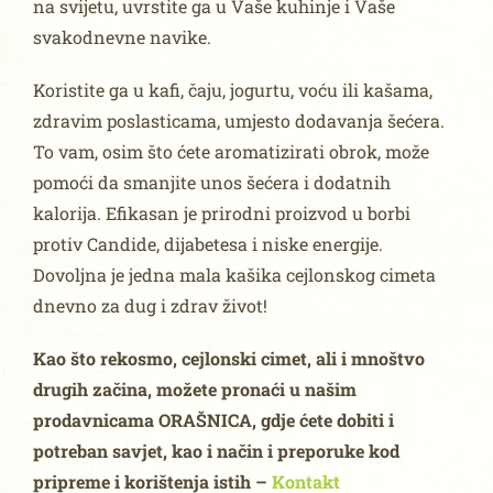
na svijetu, uvrstite ga u Vaše kuhinje i Vaše
svakodnevne navike.
Koristite ga u kafi, čaju, jogurtu, voću ili kašama,
zdravim poslasticama, umjesto dodavanja šećera.
To vam, osim što ćete aromatizirati obrok, može
pomoći da smanjite unos šećera i dodatnih
kalorija. Efikasan je prirodni proizvod u borbi
protiv Candide, dijabetesa i niske energije.
Dovoljna je jedna mala kašika cejlonskog cimeta
dnevno za dug i zdrav život!
Kao što rekosmo, cejlonski cimet, ali i mnoštvo
drugih začina, možete pronaći u našim
prodavnicama ORAŠNICA, gdje ćete dobiti i
potreban savjet, kao i način i preporuke kod
pripreme i korištenja istih –
Kontakt