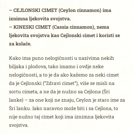
– CEJLONSKI CIMET (Ceylon cinnamon) ima
iznimna ljekovita svojstva.
– KINESKI CIMET (Cassia cinnamon), nema
ljekovita svojstva kao Cejlonski cimet i koristi se
za kolače.
Kako ima puno nelogičnosti u nazivima nekih
biljaka i plodova, tako imamo i ovdje neke
nelogičnosti, a to je da ako kažemo za neki cimet
da je Cejlonski (“Zdravi cimet”), više se misli na
sortu cimeta, a ne da je nužno sa Cejlona (Šri
lanke) – za one koji ne znaju, Ceylon je staro ime za
Šri lanku. Iako naravno može biti i sa Cejlona, to
nije nužno taj cimet koji ima iznimna ljekovita
svojstva.