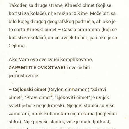
Također, sa druge strane, Kineski cimet (koji se
koristi za kolače), nije nužno iz Kine. Može biti sa
bilo kojeg drugog geografskog područja, ali ako je
to sorta Kineski cimet – Cassia cinnamon (koji se
koristi za kolače), on će uvijek to biti, pa i ako je sa
Cejlona.
Ako Vam ovo sve zvuči komplikovano,
ZAPAMTITE OVE STVARI
i sve će biti
jednostavnije:
– Cejlonski cimet
(Ceylon cinnamon) “Zdravi
cimet”, “Pravi cimet”, “Ljekoviti cimet” je uvijek
svjetlije boje nego kineski. Njegovi štapići su više
zamotani, nalik kubanskim cigaretama (pogledati
sliku). Nije previše sladak, više je malo ljutkast,