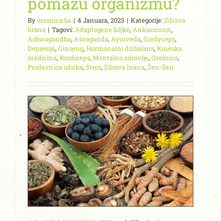
pomažu organizmu?
By
orasnica.ba
|
4 Januara, 2023
|
Kategorije:
Zdrava
hrana
|
Tagovi:
Adaptogene biljke
,
Anksioznost
,
Ashwagandha
,
Ašvaganda
,
Ayurveda
,
Cordyceps
,
Depresija
,
Ginseng
,
Hormonalni dizbalans
,
Kineska
medicina
,
Kordiceps
,
Mentalno zdravlje
,
Orašnica
,
Prodavnica užitka
,
Stres
,
Zdrava hrana
,
Žen-Šen