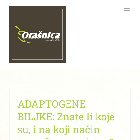
Skip
to
content
ADAPTOGENE
BILJKE: Znate li koje
su, i na koji način