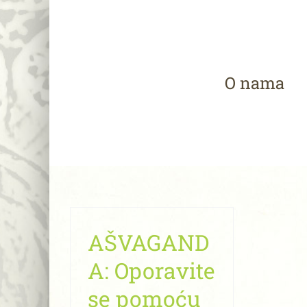
Skip
to
content
O nama
AŠVAGAND
A: Oporavite
se pomoću