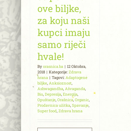
ove biljke,
za koju naši
kupci imaju
samo riječi
hvale!
By
orasnica.ba
|
12 Oktobra,
2018
|
Kategorije:
Zdrava
hrana
|
Tagovi:
Adaptogene
biljke
,
Anksioznost
,
Ashwagandha
,
Ašvaganda
,
Bio
,
Depresija
,
Energija
,
Opuštanje
,
Orašnica
,
Organic
,
Prodavnica užitka
,
Spavanje
,
Super food
,
Zdrava hrana